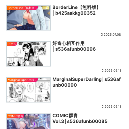
BorderLine【無料版】
BorderLine【無料版】
│b425aakkg00352
2025.07.08
好奇心相互作用
アナル
│s536afunb00096
2025.05.11
MarginalSuperDarling│s536af
MarginalSuperDarling
unb00090
2025.05.11
COMIC群青
COMIC群青
Vol.3│s536afunb00085